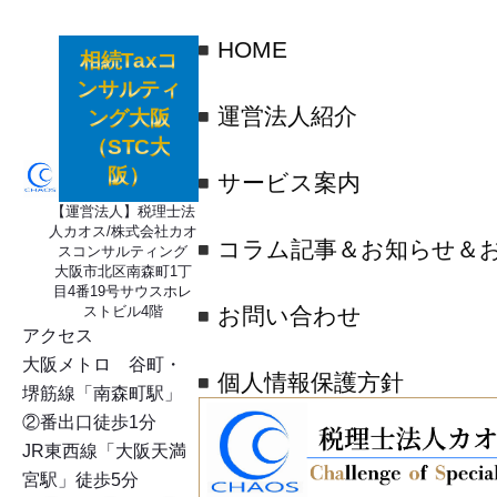
HOME
相続Taxコ
ンサルティ
運営法人紹介
ング大阪
（STC大
阪）
サービス案内
【運営法人】税理士法
人カオス/株式会社カオ
コラム記事＆お知らせ＆
スコンサルティング
大阪市北区南森町1丁
目4番19号サウスホレ
ストビル4階
お問い合わせ
アクセス
大阪メトロ 谷町・
個人情報保護方針
堺筋線「南森町駅」
②番出口徒歩1分
JR東西線「大阪天満
宮駅」徒歩5分