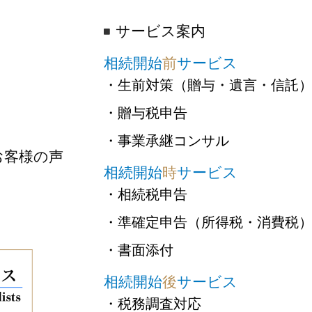
サービス案内
相続開始
前
サービス
・生前対策（贈与・遺言・信託
・贈与税申告
・事業承継コンサル
お客様の声
相続開始
時
サービス
・相続税申告
・準確定申告（所得税・消費税
・書面添付
相続開始
後
サービス
・税務調査対応