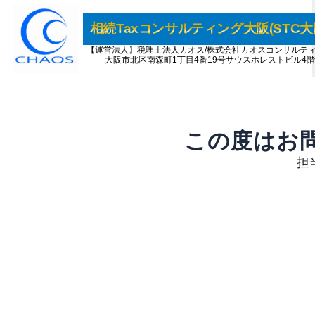
内
容
相続Taxコンサルティング大阪(STC大
を
【運営法人】税理士法人カオス/株式会社カオスコンサルテ
大阪市北区南森町1丁目4番19号サウスホレストビル4階
ス
キ
ッ
プ
この度はお
担