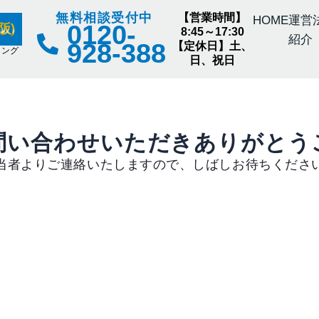
無料相談受付中
【営業時間】
HOME
運営
0120-
阪)
8:45～17:30
紹介
928-388
【定休日】土、
ィング
日、祝日
問い合わせいただきありがとう
当者よりご連絡いたしますので、しばしお待ちくださ