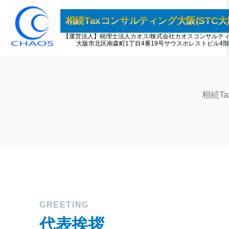
内
容
相続Taxコンサルティング大阪(STC大
を
【運営法人】税理士法人カオス/株式会社カオスコンサルテ
大阪市北区南森町1丁目4番19号サウスホレストビル4階
ス
キ
ッ
プ
相続T
GREETING
代表挨拶