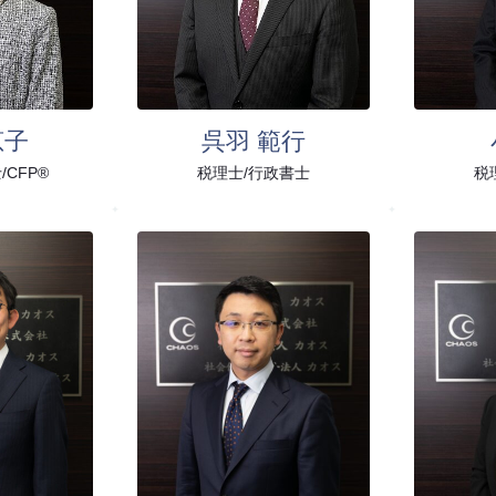
恵子
呉羽 範行
/CFP®
税理士/行政書士
税