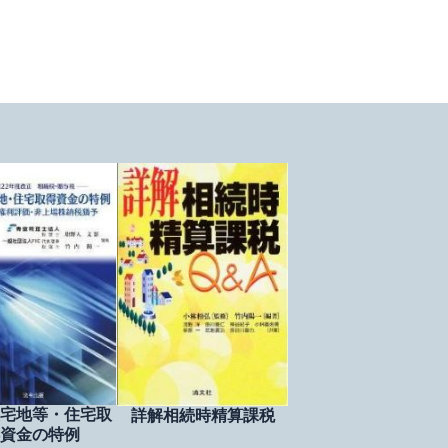
宅地等・住宅取
詳解相続時精算課税
資金の特例