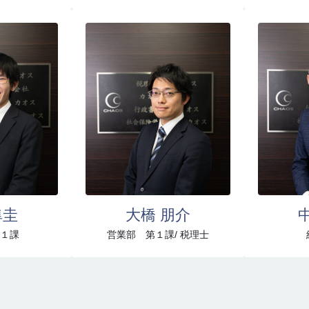
隼圭
大橋 朋介
１課
営業部 第１課/ 税理士