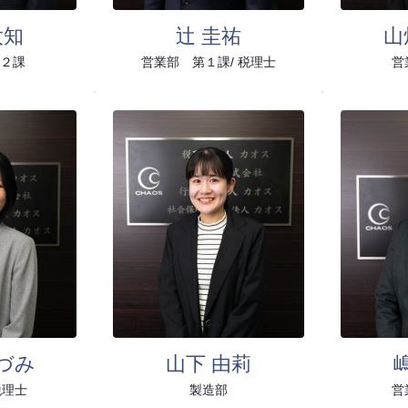
太知
辻 圭祐
山
２課
営業部 第１課/ 税理士
営
づみ
山下 由莉
税理士
製造部
営