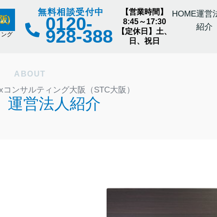
無料相談受付中
【営業時間】
HOME
運営
0120-
阪)
8:45～17:30
紹介
928-388
【定休日】土、
ィング
日、祝日
ABOUT
axコンサルティング大阪（STC大阪）
運営法人紹介