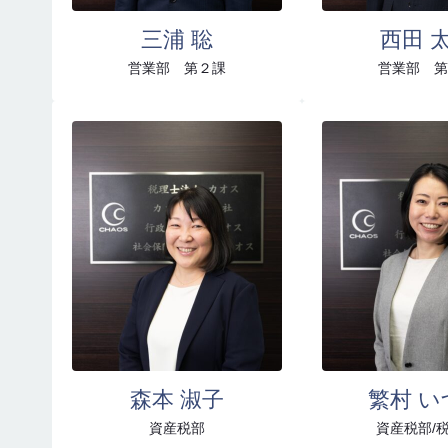
三浦 聡
西田 
営業部 第２課
営業部 第
森本 淑子
繁村 い
資産税部
資産税部/