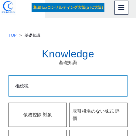
相続Taxコンサルティング大阪(STC大阪)
内
容
を
ス
TOP
基礎知識
キッ
プ
Knowledge
基礎知識
相続税
取引相場のない株式 評
債務控除 対象
価