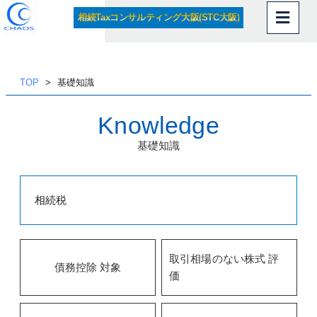
相続Taxコンサルティング大阪(STC大阪)
内
容
を
ス
TOP
基礎知識
キッ
プ
Knowledge
基礎知識
相続税
取引相場のない株式 評
債務控除 対象
価