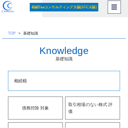
相続Taxコンサルティング大阪(STC大阪)
内
容
を
ス
TOP
基礎知識
キッ
プ
Knowledge
基礎知識
相続税
取引相場のない株式 評
債務控除 対象
価