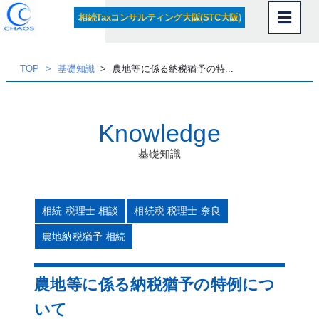
内
相続Taxコンサルティング大阪(STC大阪)
容
を
ス
TOP
基礎知識
農地等に係る納税猶予の特...
キッ
プ
Knowledge
基礎知識
相続 税理士 相談
相続税 税理士 奈良
農地納税猶予 相続
農地等に係る納税猶予の特例につ
いて