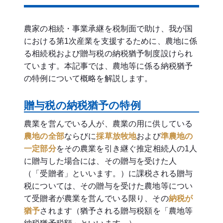
農家の相続・事業承継を税制面で助け、我が国
における第1次産業を支援するために、農地に係
る相続税および贈与税の納税猶予制度設けられ
ています。本記事では、農地等に係る納税猶予
の特例について概略を解説します。
贈与税の納税猶予の特例
農業を営んでいる人が、農業の用に供している
農地の全部
ならびに
採草放牧地
および
準農地の
一定部分
をその農業を引き継ぐ推定相続人の1人
に贈与した場合には、その贈与を受けた人
（「受贈者」といいます。）に課税される贈与
税については、その贈与を受けた農地等につい
て受贈者が農業を営んでいる限り、その
納税が
猶予
されます（猶予される贈与税額を「農地等