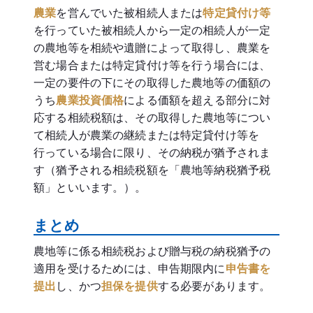
農業
を営んでいた被相続人または
特定貸付け等
を行っていた被相続人から一定の相続人が一定
の農地等を相続や遺贈によって取得し、農業を
営む場合または特定貸付け等を行う場合には、
一定の要件の下にその取得した農地等の価額の
うち
農業投資価格
による価額を超える部分に対
応する相続税額は、その取得した農地等につい
て相続人が農業の継続または特定貸付け等を
行っている場合に限り、その納税が猶予されま
す（猶予される相続税額を「農地等納税猶予税
額」といいます。）。
まとめ
農地等に係る相続税および贈与税の納税猶予の
適用を受けるためには、申告期限内に
申告書を
提出
し、かつ
担保を提供
する必要があります。