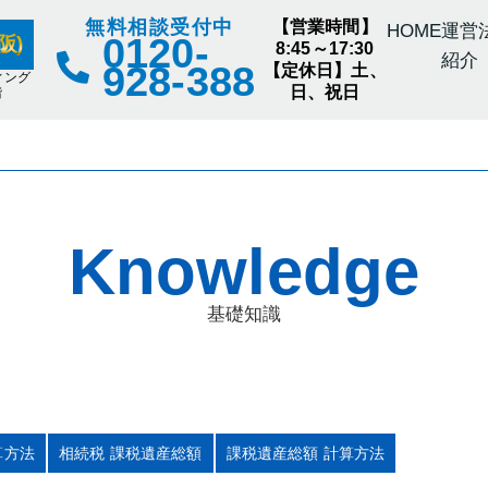
無料相談受付中
【営業時間】
HOME
運営
0120-
阪)
8:45～17:30
紹介
928-388
【定休日】土、
ィング
日、祝日
階
Knowledge
基礎知識
算方法
相続税 課税遺産総額
課税遺産総額 計算方法