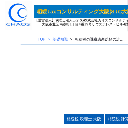
内
容
相続Taxコンサルティング大阪(STC大
を
【運営法人】税理士法人カオス/株式会社カオスコンサルテ
大阪市北区南森町1丁目4番19号サウスホレストビル4
ス
キッ
TOP
基礎知識
相続税の課税遺産総額の計...
プ
相続税 税理士 大阪
相続税 計