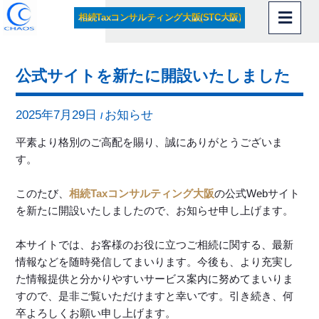
内
相続Taxコンサルティング大阪(STC大阪)
容
を
ス
公式サイトを新たに開設いたしました
キ
ッ
プ
2025年7月29日
お知らせ
/
平素より格別のご高配を賜り、誠にありがとうございま
す。
このたび、
相続Taxコンサルティング大阪
の公式Webサイト
を新たに開設いたしましたので、お知らせ申し上げます。
本サイトでは、お客様のお役に立つご相続に関する、最新
情報などを随時発信してまいります。今後も、より充実し
た情報提供と分かりやすいサービス案内に努めてまいりま
すので、是非ご覧いただけますと幸いです。引き続き、何
卒よろしくお願い申し上げます。