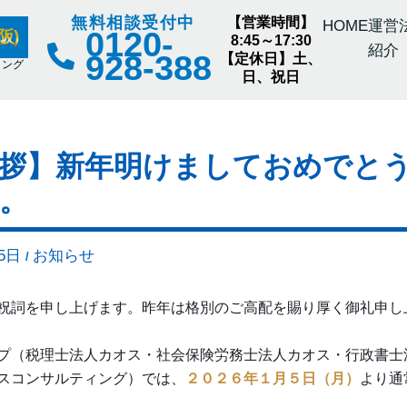
無料相談受付中
【営業時間】
HOME
運営
0120-
阪)
8:45～17:30
紹介
928-388
【定休日】土、
ィング
日、祝日
拶】新年明けましておめでと
。
25日
お知らせ
/
祝詞を申し上げます。昨年は格別のご高配を賜り厚く御礼申し
プ（税理士法人カオス・社会保険労務士法人カオス・行政書士
スコンサルティング）では、
２０２６年１月５日（月）
より通