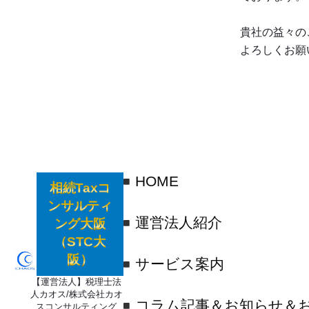
貴社の益々の
よろしくお願
HOME
相続Taxコ
ンサルティ
運営法人紹介
ング大阪
（STC大
阪）
サービス案内
【運営法人】税理士法
人カオス/株式会社カオ
コラム記事＆お知らせ＆
スコンサルティング