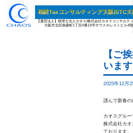
内
容
相続Taxコンサルティング大阪(STC大
を
【運営法人】税理士法人カオス/株式会社カオスコンサルテ
大阪市北区南森町1丁目4番19号サウスホレストビル4階
ス
キ
ッ
プ
【ご挨
います
2025年12月
謹んで新春の
カオスグルー
株式会社カオ
ております。